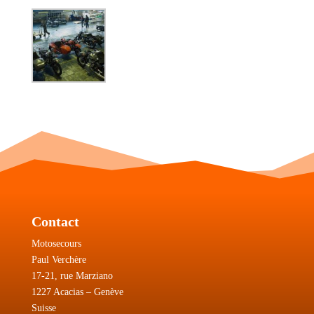
Contact
Motosecours
Paul Verchère
17-21, rue Marziano
1227 Acacias – Genève
Suisse