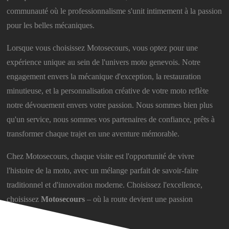
communauté où le professionnalisme s'unit intimement à la passion
pour les belles mécaniques.
Lorsque vous choisissez Motosecours, vous optez pour une
expérience unique au sein de l'univers moto genevois. Notre
engagement envers la mécanique d'exception, la restauration
minutieuse, et la personnalisation créative de votre moto reflète
notre dévouement envers votre passion. Nous sommes bien plus
qu'un service, nous sommes vos partenaires de confiance, prêts à
transformer chaque trajet en une aventure mémorable.
Chez Motosecours, chaque visite est l'opportunité de vivre
l'histoire de la moto, avec un mélange parfait de savoir-faire
traditionnel et d'innovation moderne. Choisissez l'excellence,
choisissez
Motosecours
– où la route devient une passion
partagée.