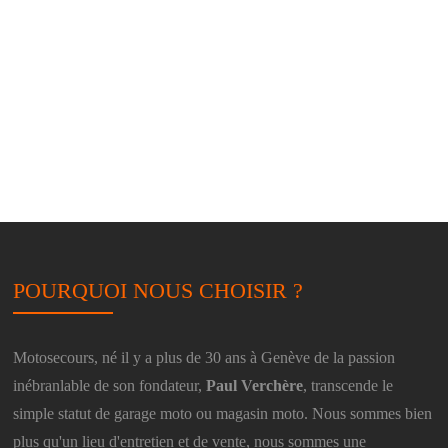
POURQUOI NOUS CHOISIR ?
Motosecours, né il y a plus de 30 ans à Genève de la passion
inébranlable de son fondateur,
Paul Verchère
, transcende le
simple statut de garage moto ou magasin moto. Nous sommes bien
plus qu'un lieu d'entretien et de vente, nous sommes une