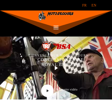
FR
EN
BIENVENUE SUR MOTOSECOURS
CONCESSIONNAIRE
ROYAL ENFIELD
Voir cette vidéo