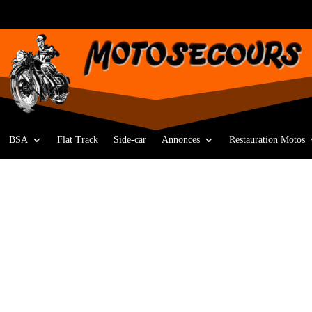
BSA
Flat Track
Side-car
Annonces
Restauration Motos