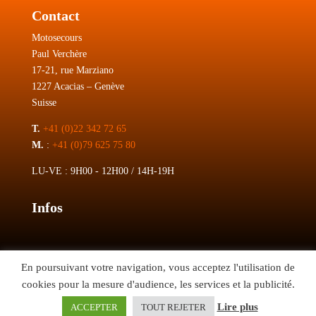
Contact
Motosecours
Paul Verchère
17-21, rue Marziano
1227 Acacias – Genève
Suisse
T.
+41 (0)22 342 72 65
M.
:
+41 (0)79 625 75 80
LU-VE : 9H00 - 12H00 / 14H-19H
Infos
En poursuivant votre navigation, vous acceptez l'utilisation de
CONCESSIONNAIRE EXCLUSIF DE LA MARQUE ROYAL EN
cookies pour la mesure d'audience, les services et la publicité.
Lire plus
ACCEPTER
TOUT REJETER
© Copyright 2026 - Création :
Internet Diffusion