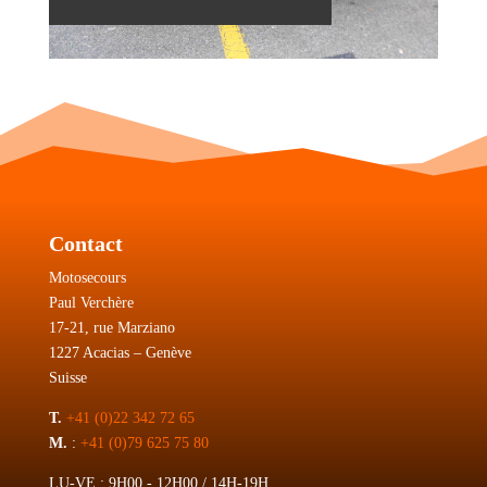
Contact
Motosecours
Paul Verchère
17-21, rue Marziano
1227 Acacias – Genève
Suisse
T.
+41 (0)22 342 72 65
M.
:
+41 (0)79 625 75 80
LU-VE : 9H00 - 12H00 / 14H-19H