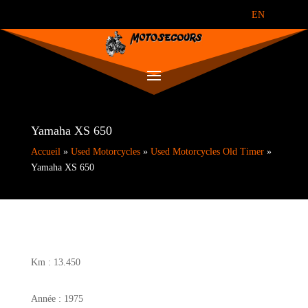
EN
Yamaha XS 650
Accueil
»
Used Motorcycles
»
Used Motorcycles Old Timer
»
Yamaha XS 650
Km : 13.450
Année : 1975